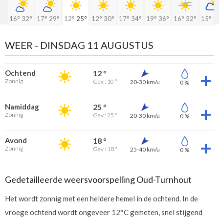
16°
32°
17°
29°
12°
25°
12°
30°
17°
34°
19°
36°
16°
32°
15°
2
WEER -
DINSDAG 11 AUGUSTUS
Ochtend
12 °
Zonnig
Gev : 10 °
20-30 km/u
0 %
Namiddag
25 °
Zonnig
Gev : 25 °
20-30 km/u
0 %
Avond
18 °
Zonnig
Gev : 18 °
25-40 km/u
0 %
Gedetailleerde weersvoorspelling Oud-Turnhout
Het wordt zonnig met een heldere hemel in de ochtend. In de
vroege ochtend wordt ongeveer 12°C gemeten, snel stijgend