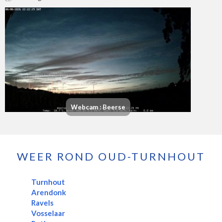
Webcam : Beerse
WEER ROND OUD-TURNHOUT
Turnhout
Arendonk
Ravels
Vosselaar