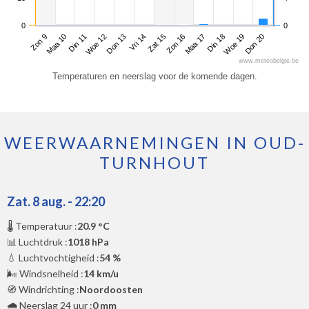
0
0
Zon 9
Woe 12
Zat 15
Din 18
Din 11
Vri 14
Maa 17
Don 20
Maa 10
Don 13
Zon 16
Woe 19
www.meteobelgie.be
Temperaturen en neerslag voor de komende dagen.
WEERWAARNEMINGEN IN OUD-
TURNHOUT
Zat. 8 aug. - 22:20
🌡️ Temperatuur :
20.9 °C
📊 Luchtdruk :
1018 hPa
💧 Luchtvochtigheid :
54 %
🌬️ Windsnelheid :
14 km/u
🧭 Windrichting :
Noordoosten
🌧️ Neerslag 24 uur :
0 mm