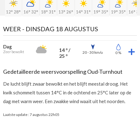
12°
28°
16°
32°
18°
31°
13°
26°
14°
31°
19°
35°
19°
35°
16°
3
WEER -
DINSDAG 18 AUGUSTUS
Dag
14 ° /
Zeer bewolkt
20 - 30 km/u
0 %
25 °
Gedetailleerde weersvoorspelling Oud-Turnhout
De lucht blijft zwaar bewolkt en het blijft meestal droog. Het
kwik schommelt tussen 14°C in de ochtend en 25°C later op de
dag met warm weer. Een zwakke wind waait uit het noorden.
Laatste update :
7 augustus 22h05