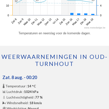
13
13
13
13
12
12
10
4
0
0
Zat 8
Din 11
Vri 14
Maa 17
Maa 10
Don 13
Zon 16
Woe 19
Zon 9
Woe 12
Zat 15
Din 18
www.meteobelgie.be
Temperaturen en neerslag voor de komende dagen.
WEERWAARNEMINGEN IN OUD-
TURNHOUT
Zat. 8 aug. - 00:20
🌡️ Temperatuur :
14 °C
📊 Luchtdruk :
1024 hPa
💧 Luchtvochtigheid :
77 %
🌬️ Windsnelheid :
18 km/u
🧭 Windrichting :
Noord