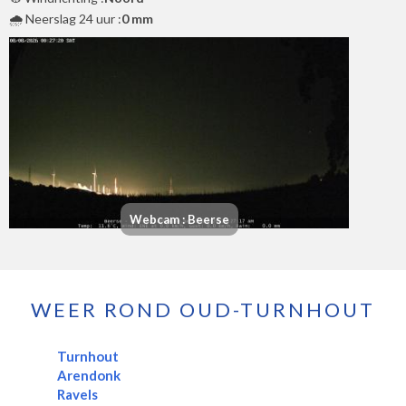
🌧️ Neerslag 24 uur :
0 mm
Webcam : Beerse
WEER ROND OUD-TURNHOUT
Turnhout
Arendonk
Ravels