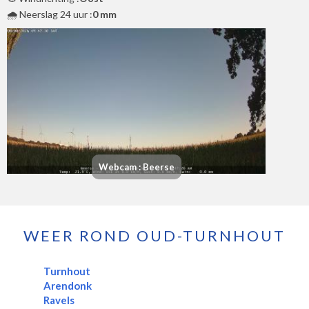
🌧️ Neerslag 24 uur :
0 mm
Webcam : Beerse
WEER ROND OUD-TURNHOUT
Turnhout
Arendonk
Ravels