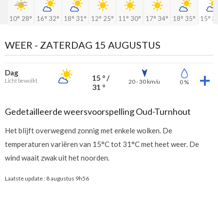
10°
28°
16°
32°
18°
31°
12°
25°
11°
30°
17°
34°
18°
35°
15°
3
WEER -
ZATERDAG 15 AUGUSTUS
Dag
15 ° /
Licht bewolkt
20 - 30 km/u
0 %
31 °
Gedetailleerde weersvoorspelling Oud-Turnhout
Het blijft overwegend zonnig met enkele wolken. De
temperaturen variëren van 15°C tot 31°C met heet weer. De
wind waait zwak uit het noorden.
Laatste update :
8 augustus 9h56